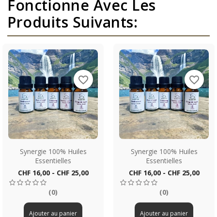
Fonctionne Avec Les
Produits Suivants:
favorite_border
favorite_border
Synergie 100% Huiles
Synergie 100% Huiles
Essentielles
Essentielles
Prix
Prix
CHF 16,00 - CHF 25,00
CHF 16,00 - CHF 25,00
(0)
(0)
Ajouter au panier
Ajouter au panier