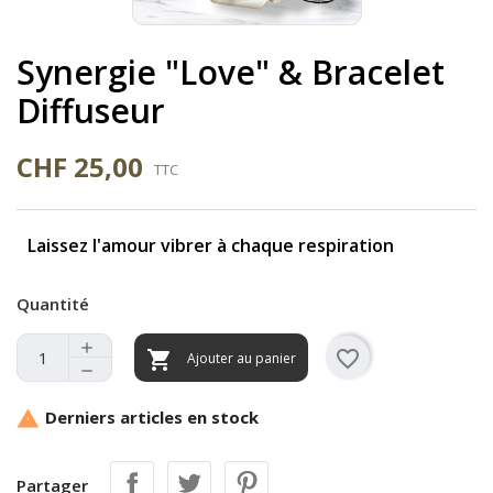
Synergie "Love" & Bracelet
Diffuseur
CHF 25,00
TTC
Laissez l'amour vibrer à chaque respiration
Quantité
favorite_border

Ajouter au panier
Derniers articles en stock

Partager