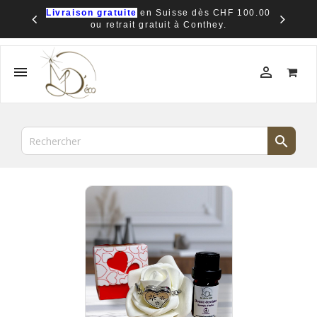
Livraison gratuite
en Suisse dès CHF 100.00
ou retrait gratuit à Conthey.


