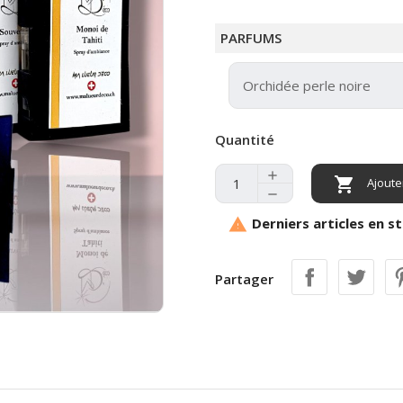
PARFUMS
Quantité

Ajoute
Derniers articles en s

Partager