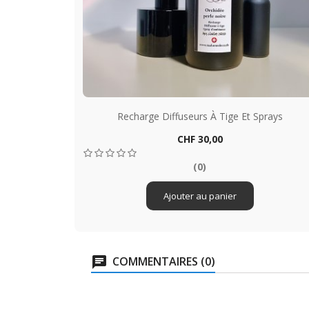
Recharge Diffuseurs À Tige Et Sprays
Prix
CHF 30,00
Aperçu rapide

(0)
Ajouter au panier
COMMENTAIRES (0)