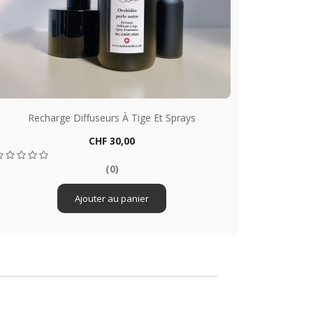
Recharge Diffuseurs À Tige Et Sprays
Prix
CHF 30,00
Aperçu rapide

(0)
Ajouter au panier