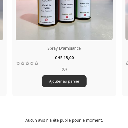
Spray D'ambiance
Prix
CHF 15,00
Aperçu rapide

(0)
Ajouter au panier
Aucun avis n'a été publié pour le moment.