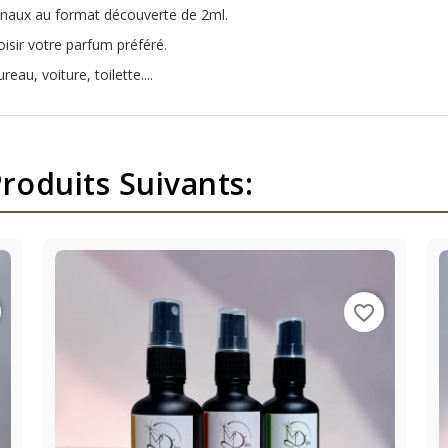
anaux au format découverte de 2ml.
oisir votre parfum préféré.
reau, voiture, toilette....
roduits Suivants:
favorite_border