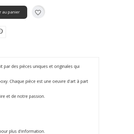
favorite_border
r au panier
t par des pièces uniques et originales qui
poxy. Chaque pièce est une oeuvre d'art à part
ire et de notre passion.
our plus d'information.