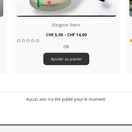
Eteignoir Retro
Prix
CHF 5,00 - CHF 14,00
Aperçu rapide

(0)
Ajouter au panier
Aucun avis n'a été publié pour le moment.