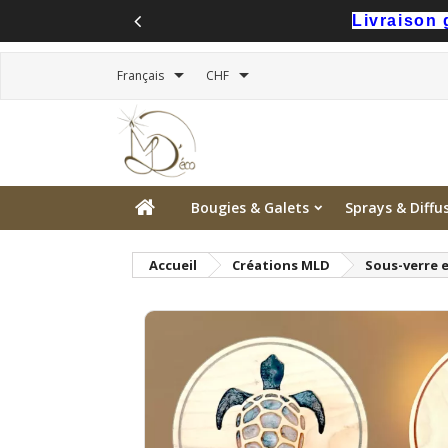
Livraison 


Français
CHF
Bougies & Galets
Sprays & Diffu
Accueil
Créations MLD
Sous-verre 