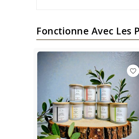
Fonctionne Avec Les P
favorite_border
favorite_border