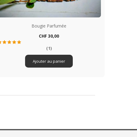
Bougie Parfumée
Prix
CHF 30,00
Aperçu rapide

(1)
Ajouter au panier