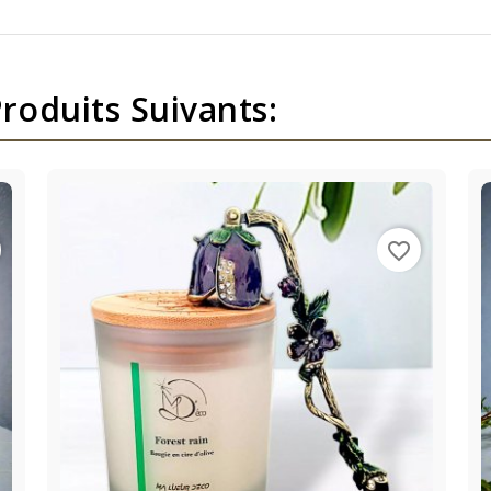
roduits Suivants:
favorite_border