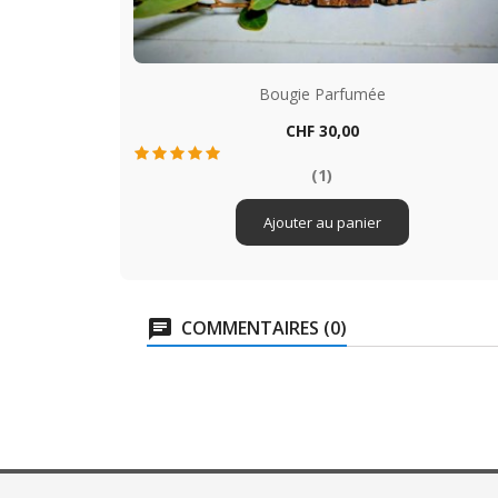
Bougie Parfumée
Prix
CHF 30,00
Aperçu rapide

(1)
Ajouter au panier
COMMENTAIRES (0)