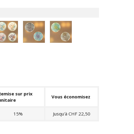
gon
Merci
Fleur
Fleur
de
de
vie
vie
inversé
llon
Remise sur prix
Vous économisez
unitaire
15%
Jusqu'à CHF 22,50