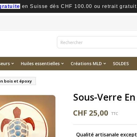
gratuite
en Suisse dès CHF 100.00 ou retrait gratuit
seurs
Huiles essentielles
Créations MLD
SOLDES
en bois et époxy
Sous-Verre En
CHF 25,00
TTC
Qualité artisanale except