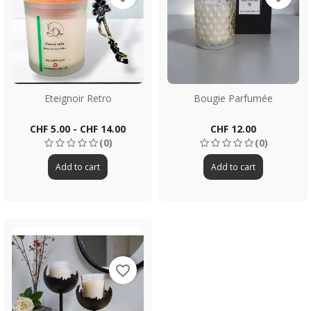
Eteignoir Retro
Bougie Parfumée
Price
Price
CHF 5.00 - CHF 14.00
CHF 12.00
(0)
(0)
Add to cart
Add to cart
favorite_border