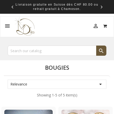
Livraison gratuite en Suisse dès CHF 80.00 ou
retrait gratuit à Chamoson.



BOUGIES

Relevance
Showing 1-5 of 5 item(s)