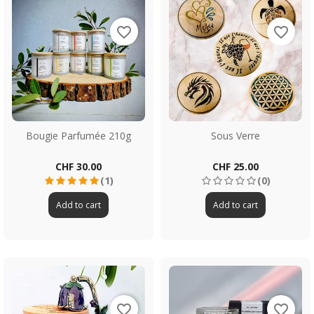
favorite_border
favorite_border
Bougie Parfumée 210g
Sous Verre
Price
Price
CHF 30.00
CHF 25.00
(1)
(0)
Add to cart
Add to cart
favorite_border
favorite_border