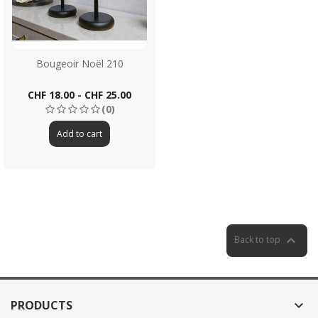
Bougeoir Noël 210
Price
CHF 18.00 - CHF 25.00
(0)
Add to cart

Back to top
PRODUCTS
